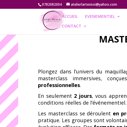
0782082004
atelierlartensoi@yahoo.com
ACCUEIL
EVENEMENTIEL
CONTACT
MAST
Plongez dans l’univers du maquilla
masterclass immersives, conçu
professionnelles
.
En seulement
2 jours
, vous appren
conditions réelles de l’événementiel.
Les masterclass se déroulent
en pr
pratique. Les groupes sont volontai
évolution efficace. Des
formats en i