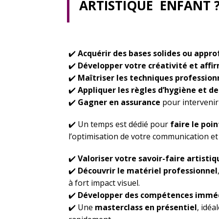
ARTISTIQUE ENFANT 
✔️
Acquérir des bases solides ou appro
✔️
Développer votre créativité et affi
✔️
Maîtriser les techniques profession
✔️
Appliquer les règles d’hygiène et de
✔️
Gagner en assurance
pour intervenir
✔️ Un temps est dédié pour
faire le poi
l’optimisation de votre communication et
✔️
Valoriser votre savoir-faire artistiq
✔️
Découvrir le matériel professionnel
à fort impact visuel.
✔️
Développer des compétences immé
✔️ Une
masterclass en présentiel
, idéa