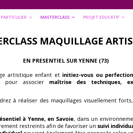
PARTICULIER
MASTERCLASS
PROJET EDUCATIF
ERCLASS
MAQUILLAGE ARTIS
EN PRESENTIEL SUR YENNE (73)
ge artistique enfant et
initiez-vous ou perfecti
es pour associer
maîtrise des techniques, ex
drez à réaliser des maquillages visuellement forts
ésentiel à Yenne, en Savoie
, dans un environnemen
rement restreints afin de favoriser un
suivi individu
ndividuel
peuvent également être proposés selon vo